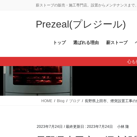
コ
ナ
薪ストーブの販売・施工専門店。設置からメンテナンスまで、
ン
ビ
テ
ゲ
Prezeal(プレジール)
ン
ー
ツ
シ
に
ョ
トップ
選ばれる理由
薪ストーブ
移
ン
動
に
心も
移
動
HOME
Blog
ブログ
長野県上田市、煙突設置工事の
2023年7月24日
/ 最終更新日 :
2023年7月24日
小林 隆