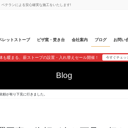
ベテランによる安心確実な施工をいたします!
ペレットストーブ
ピザ窯・焚き台
会社案内
ブログ
お問い
体も暖まる、薪ストーブの設置・入れ替えセール開催！
今すぐチェッ
Blog
依頼が有り下見に行きました。