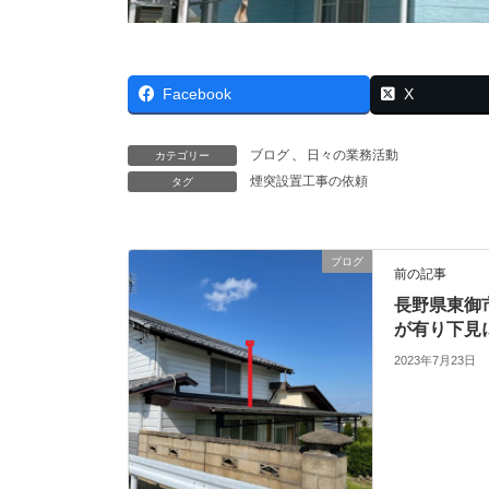
Facebook
X
ブログ
、
日々の業務活動
カテゴリー
煙突設置工事の依頼
タグ
ブログ
前の記事
長野県東御
が有り下見
2023年7月23日