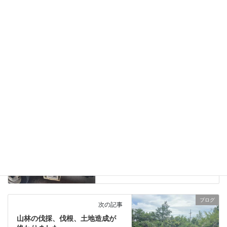
ブログ
、
日々の業務活動
カテゴリー
薪暖炉サークルエイト
タグ
ブログ
前の記事
サークル（円形）薪暖炉エレガ
ントSS-820を薪ストーブ店が引
き取りに来ました。
2023年7月17日
ブログ
次の記事
山林の伐採、伐根、土地造成が