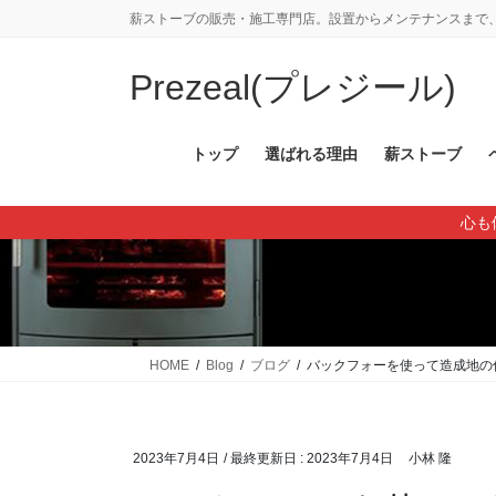
コ
ナ
薪ストーブの販売・施工専門店。設置からメンテナンスまで、
ン
ビ
テ
ゲ
Prezeal(プレジール)
ン
ー
ツ
シ
に
ョ
トップ
選ばれる理由
薪ストーブ
移
ン
動
に
心も
移
動
HOME
Blog
ブログ
バックフォーを使って造成地の
2023年7月4日
/ 最終更新日 :
2023年7月4日
小林 隆