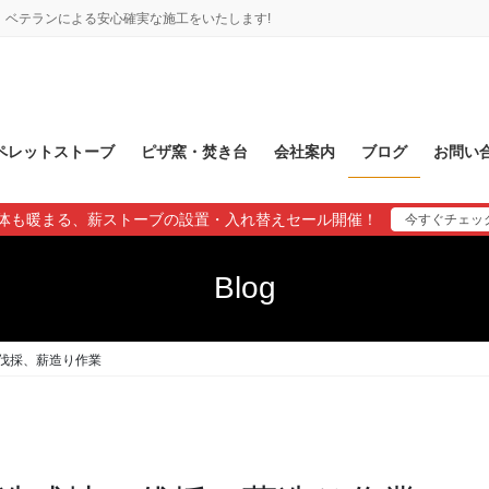
ベテランによる安心確実な施工をいたします!
ペレットストーブ
ピザ窯・焚き台
会社案内
ブログ
お問い
体も暖まる、薪ストーブの設置・入れ替えセール開催！
今すぐチェッ
Blog
伐採、薪造り作業