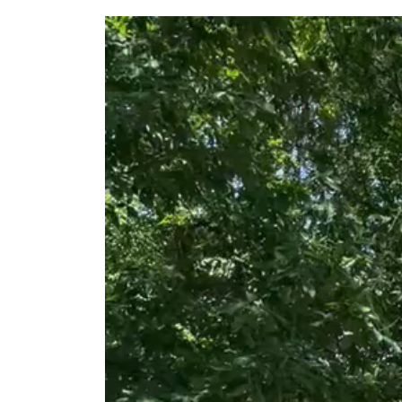
動
画
プ
レ
ー
ヤ
ー