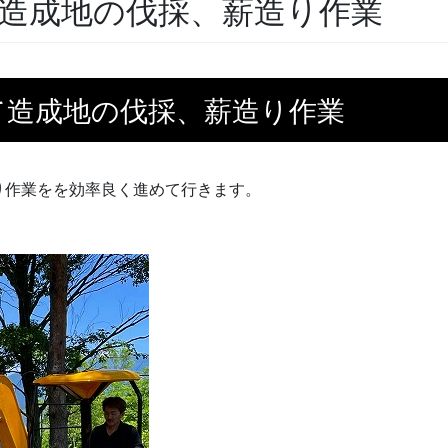
造成地の伐採、薪造り作業
て造成地の伐採、薪造り作業
り作業をを効率良く進めて行きます。
。