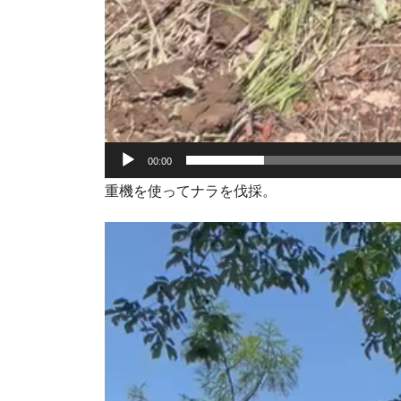
00:00
重機を使ってナラを伐採。
動
画
プ
レ
ー
ヤ
ー