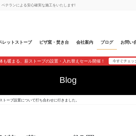
ベテランによる安心確実な施工をいたします!
ペレットストーブ
ピザ窯・焚き台
会社案内
ブログ
お問い
体も暖まる、薪ストーブの設置・入れ替えセール開催！
今すぐチェッ
Blog
ストーブ設置について打ち合わせに行きました。