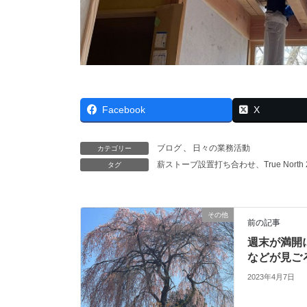
Facebook
X
ブログ
、
日々の業務活動
カテゴリー
薪ストーブ設置打ち合わせ、True North 2
タグ
その他
前の記事
週末が満開
などが見ご
2023年4月7日