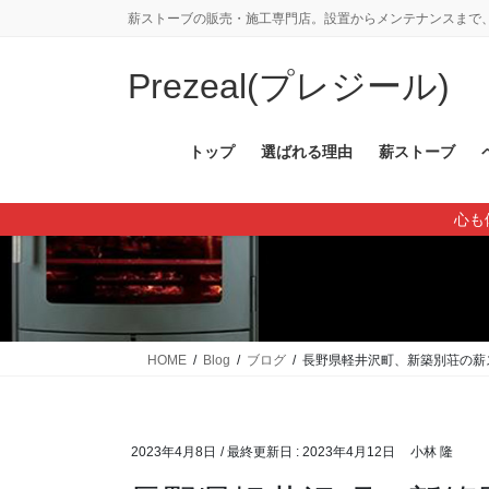
コ
ナ
薪ストーブの販売・施工専門店。設置からメンテナンスまで、
ン
ビ
テ
ゲ
Prezeal(プレジール)
ン
ー
ツ
シ
に
ョ
トップ
選ばれる理由
薪ストーブ
移
ン
動
に
心も
移
動
HOME
Blog
ブログ
長野県軽井沢町、新築別荘の薪
2023年4月8日
/ 最終更新日 :
2023年4月12日
小林 隆