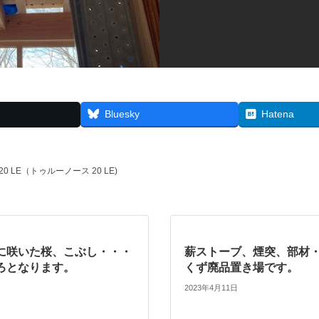
Bluesky
Hatena
0 LE（トゥルーノース 20 LE)
に咲いた桜、こぶし・・・
薪ストーブ、煙突、部材
ろとなります。
くず廃品置き場です。
2023年4月11日