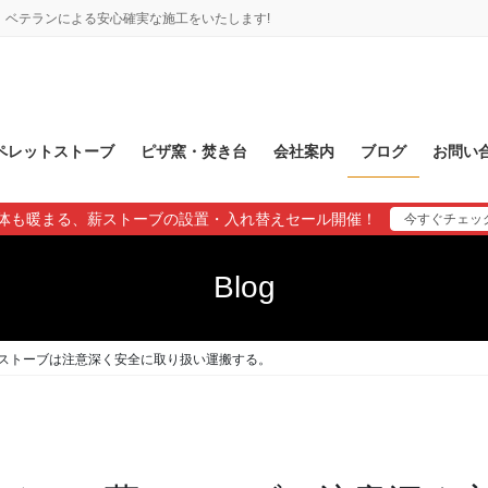
ベテランによる安心確実な施工をいたします!
ペレットストーブ
ピザ窯・焚き台
会社案内
ブログ
お問い
体も暖まる、薪ストーブの設置・入れ替えセール開催！
今すぐチェッ
Blog
ストーブは注意深く安全に取り扱い運搬する。