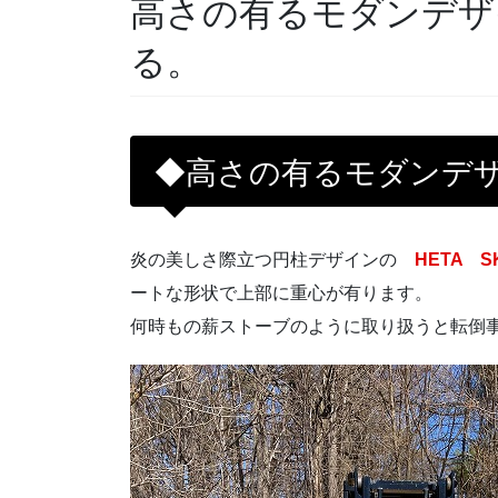
高さの有るモダンデザ
る。
◆高さの有るモダンデ
炎の美しさ際立つ円柱デザインの
HETA 
ートな形状で上部に重心が有ります。
何時もの薪ストーブのように取り扱うと転倒