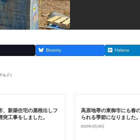
Bluesky
Hatena
スクルド）
市、新築住宅の屋根出しフ
高原地帯の東御市にも春
煙突工事をしました。
られる季節になりました
2023年3月18日