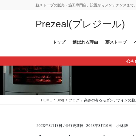
コ
ナ
薪ストーブの販売・施工専門店。設置からメンテナンスまで、
ン
ビ
テ
ゲ
Prezeal(プレジール)
ン
ー
ツ
シ
に
ョ
トップ
選ばれる理由
薪ストーブ
移
ン
動
に
心も
移
動
HOME
Blog
ブログ
高さの有るモダンデザインの薪
2023年3月17日
/ 最終更新日 :
2023年3月16日
小林 隆