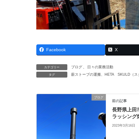
Facebook
X
ブログ
、
日々の業務活動
カテゴリー
薪ストーブの運搬、HETA SKULD（
タグ
ブログ
前の記事
長野県上田
ラッシング
2023年3月16日