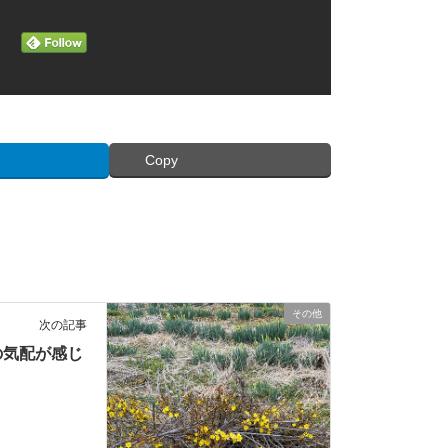
Copy
その他
次の記事
の気配が感じ
。