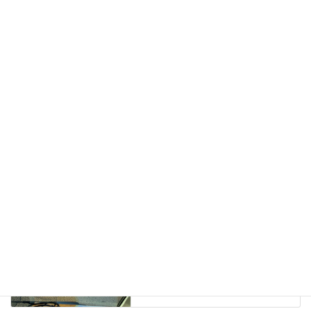
長野県東御市、薪ストーブ設置依頼の現場確認、打ち合わせに
いきました。
2023年9月13日
ブログ
、
日々の業務活動
カテゴリー
薪ストーブ設置の下見、オルダリーT5LE
タグ
ブログ
前の記事
薪ストーブシーズンが終わりに
近く、ラストスパートの薪の配
達
2023年3月5日