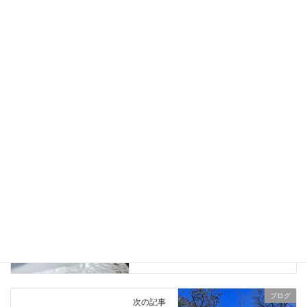
Facebook
X
Bluesky
Hatena
LINE
Copy
ブログ
、
日々の業務活動
カテゴリー
薪ストーブ火入れ、
タグ
ブログ
前の記事
長野県御代田町、雪が降り続く
中で薪ストーブと煙突の取り換
え工事をしました。
2022年12月25日
ブログ
次の記事