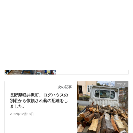
ブログ
前の記事
長野県小諸市、別荘を取得した
ので「薪ストーブを入れ替えた
いので見て欲しい。」と依頼
2022年12月16日
ブログ
次の記事
長野県軽井沢町、ログハウスの
別荘から依頼され薪の配達をし
ました。
2022年12月18日