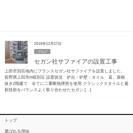
方
◆薪ストーブの大型・小型機の選び方◆ 各薪ストーブメーカーと
も、同じような形状で、大・小異なった機種を販売しています。
パシフィックエナジー社のネオ1.6と2.5、セガンのサファイアとト
パーズ、ヨツールのF500とF40 […]
2016年12月27日
ブログ
セガン社サファイアの設置工事
上田市別荘地内にフランスセガン社サファイアを設置しました。
長野県上田市H様別荘 設置状況 炉台・炉壁：タイル 直、屋根
抜き2階建て 全てに二重断熱煙突を使用 クラシックスタイルと最
新技術をバランスよく取り合わせたセガン […]
トップ
選ばれる理由